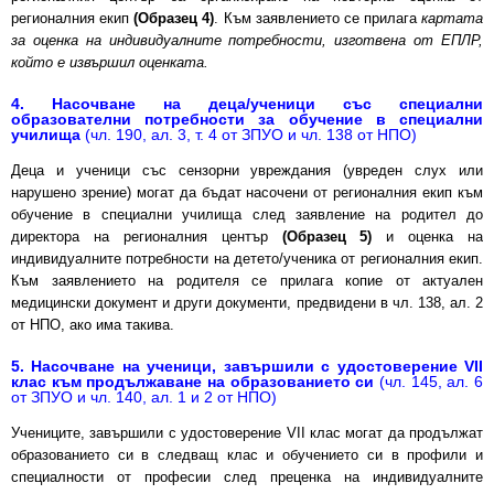
регионалния екип
(Образец 4)
. Към заявлението се прилага
картата
за оценка на индивидуалните потребности, изготвена от ЕПЛР,
който е извършил оценката.
4. Насочване на деца/ученици със специални
образователни потребности за обучение в специални
училища
(чл. 190, ал. 3, т. 4 от ЗПУО и чл. 138 от НПО)
Деца и ученици със сензорни увреждания (увреден слух или
нарушено зрение) могат да бъдат насочени от регионалния екип към
обучение в специални училища след заявление на родител до
директора на регионалния център
(Образец 5)
и оценка на
индивидуалните потребности на детето/ученика от регионалния екип.
Към заявлението на родителя се прилага копие от актуален
медицински документ и други документи, предвидени в чл. 138, ал. 2
от НПО, ако има такива.
5. Насочване на ученици, завършили с удостоверение VII
клас към продължаване на образованието си
(чл. 145, ал. 6
от ЗПУО и чл. 140, ал. 1 и 2 от НПО)
Учениците, завършили с удостоверение VII клас могат да продължат
образованието си в следващ клас и обучението си в профили и
специалности от професии след преценка на индивидуалните