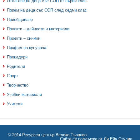
Отлагане на деца със СОП от първи клас
Прием на деца със СОП след седми клас
Приобщаване
Проекти – дейности и материали
Проекти – снимки
Профил на купувача
Процедури
Родители
Спорт
Творчество
Учебни материали
Учители
© 2014
Ресурсен център Велико Търново
Сайта се поддържа от
Ди Ейч Студио