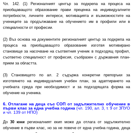
Чл. 142. (1) Регионалният център за подкрепа на процеса на
приобщаващото образование прави преценка на индивидуалните
потребности, личните интереси, мотивацията и възможностите на
учениците за продължаване на обучението им в профили или в
специалности от професии.
(2) Въз основа на документите регионалният център за подкрепа на
процеса на приобщаващото образование изготвя мотивирано
становище за насочване на съответния ученик в подходящ профил,
съответно специалност от професия, съобразен с държавния план-
прием за областта.
(3) Становището по ал. 2 съдържа конкретни препоръки за
изготвянето на индивидуалния учебен план, за адаптирането на
учебната среда при необходимост и за подходящата форма на
обучение на ученика.
6. Отлагане на деца със СОП от задължително обучение в
първи клас за една учебна година
(чл. 190, ал. 3, т. 9 от ЗПУО
и чл. 139 от НПО)
До
30 юни
регионалният екип може да отлага от задължително
обучение в първи клас, но за не повече от една учебна година, деца