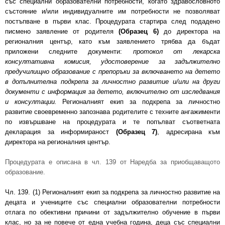
със специални образователни потребности, когато здравословното
състояние и/или индивидуалните им потребности не позволяват
постъпване в първи клас. Процедурата стартира след подадено
писмено заявление от родителя
(Образец 6)
до директора на
регионалния център, като към заявлението трябва да бъдат
приложени следните документи:
протокол от лекарска
консултативна комисия, удостоверение за задължително
предучилищно образование с препоръки за включването на детето
в допълнителна подкрепа за личностно развитие и/или на други
документи с информация за детето, включително от изследвания
и консултации.
Регионалният екип за подкрепа за личностно
развитие своевременно запознава родителите с техните ангажименти
по извършване на процедурата и те попълват съответната
декларация за информираност
(Образец 7)
, адресирана към
директора на регионалния център.
Процедурата е описана в чл. 139 от Наредба за приобщаващото
образование.
Чл. 139. (1) Регионалният екип за подкрепа за личностно развитие на
децата и учениците със специални образователни потребности
отлага по обективни причини от задължително обучение в първи
клас, но за не повече от една учебна година, деца със специални