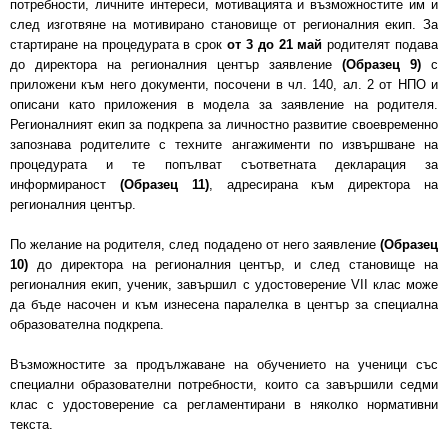
потребности, личните интереси, мотивацията и възможностите им и
след изготвяне на мотивирано становище от регионалния екип. За
стартиране на процедурата в срок
от 3 до 21 май
родителят подава
до директора на регионалния център заявление
(Образец 9)
с
приложени към него документи, посочени в чл. 140, ал. 2 от НПО и
описани като приложения в модела за заявление на родителя.
Регионалният екип за подкрепа за личностно развитие своевременно
запознава родителите с техните ангажименти по извършване на
процедурата и те попълват съответната декларация за
информираност
(Образец 11)
, адресирана към директора на
регионалния център.
По желание на родителя, след подадено от него заявление
(Образец
10)
до директора на регионалния център, и след становище на
регионалния екип, ученик, завършил с удостоверение VII клас може
да бъде насочен и към изнесена паралелка в център за специална
образователна подкрепа.
Възможностите за продължаване на обучението на ученици със
специални образователни потребности, които са завършили седми
клас с удостоверение са регламентирани в няколко нормативни
текста.