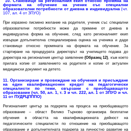
10. Становище на регионалния екип относно промяна на
формата на обучение на ученик със специални
образователни потребности от дневна в индивидуална
(чл.
107, ал. 4 от ЗПУО)
При изразено писмено желание на родителя, ученик със специални
образователни потребности може да премине от дневна в
индивидуална форма на обучение, след като регионалният екип
извърши допълнителна специализирана оценка на ученика и даде
становище относно промяната на формата на обучение. За
стартиране на процедурата директорът на училището подава до
директора на регионалния център заявление
(Образец 12)
, към което
прилага копие от заявлението на родителя и копие от актуален
медицински документ на детето.
11. Организиране и провеждане на обучения и присъждане
на един квалификационен кредит на педагогически
специалисти по теми, свързани с приобщаващото
образование (чл. 50, ал. 1, т. 3 и чл. 222, ал. 1 от ЗПУО и чл.
11 от ПУДРЦПППО)
Регионалният център за подкрепа на процеса на приобщаващото
образование – област Велико Търново организира безплатни
обучения в областта на квалификационната дейност на
педагогическите специалисти по отношение на приобщаващото
образование и допълнителната подкрепа за личностно развитие на