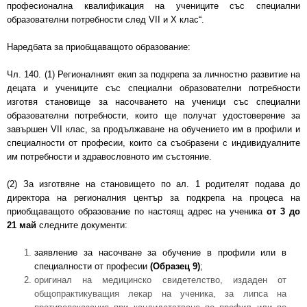
професионална квалификация на учениците със специални
образователни потребности след VІІ и Х клас“.
Наредбата за приобщаващото образование:
Чл. 140. (1) Регионалният екип за подкрепа за личностно развитие на
децата и учениците със специални образователни потребности
изготвя становище за насочването на ученици със специални
образователни потребности, които ще получат удостоверение за
завършен VII клас, за продължаване на обучението им в профили и
специалности от професии, които са съобразени с индивидуалните
им потребности и здравословното им състояние.
(2) За изготвяне на становището по ал. 1 родителят подава до
директора на регионалния център за подкрепа на процеса на
приобщаващото образование по настоящ адрес на ученика
от 3 до
21 май
следните документи:
заявление за насочване за обучение в профили или в
специалности от професии
(Образец 9)
;
оригинал на медицинско свидетелство, издаден от
общопрактикуващия лекар на ученика, за липса на