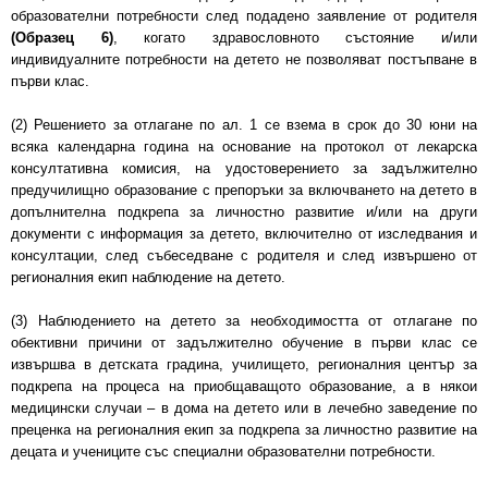
образователни потребности след подадено заявление от родителя
(Образец 6)
, когато здравословното състояние и/или
индивидуалните потребности на детето не позволяват постъпване в
първи клас.
(2) Решението за отлагане по ал. 1 се взема в срок до 30 юни на
всяка календарна година на основание на протокол от лекарска
консултативна комисия, на удостоверението за задължително
предучилищно образование с препоръки за включването на детето в
допълнителна подкрепа за личностно развитие и/или на други
документи с информация за детето, включително от изследвания и
консултации, след събеседване с родителя и след извършено от
регионалния екип наблюдение на детето.
(3) Наблюдението на детето за необходимостта от отлагане по
обективни причини от задължително обучение в първи клас се
извършва в детската градина, училището, регионалния център за
подкрепа на процеса на приобщаващото образование, а в някои
медицински случаи – в дома на детето или в лечебно заведение по
преценка на регионалния екип за подкрепа за личностно развитие на
децата и учениците със специални образователни потребности.