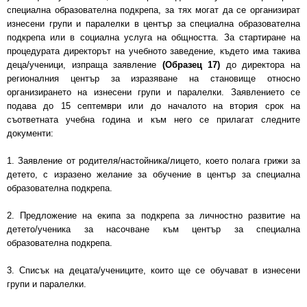
специална образователна подкрепа, за тях могат да се организират
изнесени групи и паралелки в център за специална образователна
подкрепа или в социална услуга на общността. За стартиране на
процедурата директорът на учебното заведение, където има такива
деца/ученици, изпраща заявление
(Образец 17)
до директора на
регионалния център за изразяване на становище относно
организирането на изнесени групи и паралелки. Заявлението се
подава до 15 септември или до началото на втория срок на
съответната учебна година и към него се прилагат следните
документи:
1. Заявление от родителя/настойника/лицето, което полага грижи за
детето, с изразено желание за обучение в център за специална
образователна подкрепа.
2. Предложение на екипа за подкрепа за личностно развитие на
детето/ученика за насочване към център за специална
образователна подкрепа.
3. Списък на децата/учениците, които ще се обучават в изнесени
групи и паралелки.