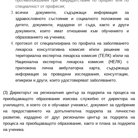
противопоказания при кандидатстване по профил или по
специалност от професия;
всички документи, съдържащи информация за
здравословното състояние и социалното положение на
детето, документи, издадени от съда, както и други
документи, които имат отношение към обучението и
образованието на ученика;
протокол от специализирана по профила на заболяването
лекарска консултативна комисия и/или решение на
териториална експертна лекарска комисия (ТЕЛК) и/или на
Национална експертна лекарска комисия (НЕЛК) с
приложена лична амбулаторна карта, съдържаща
информация за проведени изследвания, консултации,
епикризи и други, които удостоверяват заболяването.
(3) Директорът на регионалния център за подкрепа на процеса на
приобщаващото образование изисква служебно от директора на
училището, в което се е обучавал ученикът, документ за одобрение
на предоставянето на допълнителна подкрепа за личностно
развитие, издадено от друг регионален център за подкрепа на
процеса на приобщаващото образование, както и плана за подкрепа
на ученика.