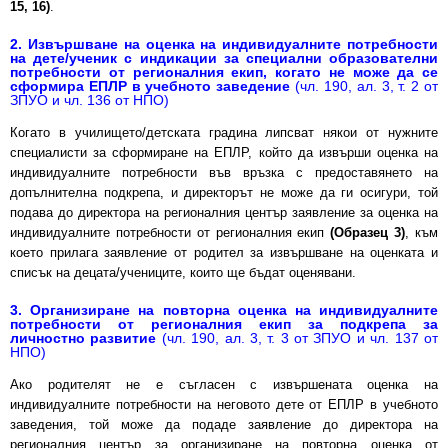
15, 16)
.
2. Извършване на оценка на индивидуалните потребности
на дете/ученик с индикации за специални образователни
потребности от регионалния екип, когато не може да се
сформира ЕПЛР в учебното заведение
(чл. 190, ал. 3, т. 2 от
ЗПУО и чл. 136 от НПО)
Когато в училището/детската градина липсват някои от нужните
специалисти за сформиране на ЕПЛР, който да извърши оценка на
индивидуалните потребности във връзка с предоставянето на
допълнителна подкрепа, и директорът не може да ги осигури, той
подава до директора на регионалния център заявление за оценка на
индивидуалните потребности от регионалния екип
(Образец 3)
, към
което прилага заявление от родител за извършване на оценката и
списък на децата/учениците, които ще бъдат оценявани.
3. Организиране на повторна оценка на индивидуалните
потребности от регионалния екип за подкрепа за
личностно развитие
(чл. 190, ал. 3, т. 3 от ЗПУО и чл. 137 от
НПО)
Ако родителят не е съгласен с извършената оценка на
индивидуалните потребности на неговото дете от ЕПЛР в учебното
заведения, той може да подаде заявление до директора на
регионалния център за организиране на повторна оценка от