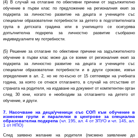
(4) В случай на отлагане по обективни причини от задължително
обучение в първи клас по предложение на регионалния екип за
подкрепа за личностно развитие на децата и учениците със
специални образователни потребности за детето в подготвителната
група в детската градина или в училището се осигурява
допълнителна подкрепа за лич­ностно развитие съобразно
индивидуалните му потребности.
(5) Решение за отлагане по обективни причини на задължителното
обучение в първи клас може да се вземе от регионалния екип за
подкрепа за личностно развитие на децата и учениците със
специални образователни потребности и в други срокове, извън
определения в ал. 2, но не по-късно от 15 септември на учебната
година, за която се отнася отлагането, в случай на отсъствие от
страната на родителя, на издаване на документ от компетентен орган
след 30 юни, когато е необходим за отлагането на детето от
обучение, и други.
7. Насочване на деца/ученици със СОП към обучение в
изнесени групи и паралелки в центрове за специална
образователна подкрепа
(чл. 195, ал. 4 от ЗПУО и чл. 145, ал.
1 от НПО)
След заявено желание на родителя (писмено заявление до