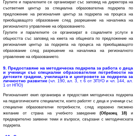
Групите и паралелките се организират със заповед на директора на
съответния център за специална образователна подкрепа по
предложение на регионалния център за подкрепа на процеса на
приобщаващото образование след разрешение на началника на
регионалното управление на образованието.
Групите и паралелките се организират в социалните услуги в
общността със заповед на кмета на общината по предложение на
регионалния център за подкрепа на процеса на приобщаващото
образование след разрешение на началника на регионалното
управление на образованието.
9. Предоставяне на методическа подкрепа за работа с деца
и ученици със специални образователни потребности на
детските градини, училищата и центровете за подкрепа за
личностно развитие
(чл. 190, ал. 3, т. 6 от ЗПУО и чл. 144, ал.
1 от НПО)
Регионалният екип организира и предоставя методическа подкрепа
на педагогическите специалисти, които работят с деца и ученици със
специални образователни потребности, след изразено писмено
желание от страна на учебното заведение
(Образец 18)
и
предварително заявени теми и въпроси, свързани с методическата
подкрепа.