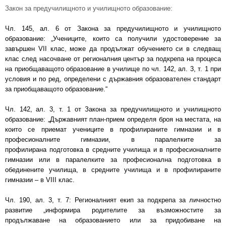
Закон за предучилищното и училищното образование:
Чл. 145, ал. 6 от Закона за предучилищното и училищното
образование: „Учениците, които са получили удостоверение за
завършен VII клас, може да продължат обучението си в следващ
клас след насочване от регионалния център за подкрепа на процеса
на приобщаващото образование в училище по чл. 142, ал. 3, т. 1 при
условия и по ред, определени с държавния образователен стандарт
за приобщаващото образование.“
Чл. 142, ал. 3, т. 1 от Закона за предучилищното и училищното
образование: „Държавният план-прием определя броя на местата, на
които се приемат учениците в профилираните гимназии и в
професионалните гимназии, в паралелките за
профилирана подготовка в средните училища и в професионалните
гимназии или в паралелките за професионална подготовка в
обединените училища, в средните училища и в профилираните
гимназии – в VІІІ клас.
Чл. 190, ал. 3, т. 7: Регионалният екип за подкрепа за личностно
развитие „информира родителите за възможностите за
продължаване на образованието или за придобиване на