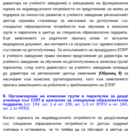
директора на учебното заведение) и извършване на функционална
оценка на индивидуалните потребности по предложение на екипа за
подкрепа за личностно развитие в учебното заведение регионалният
център изразява становище за насочване на дете/ученик със
специални образователни потребности към обучение в изнесени
групи и паралелки в център за специална образователна подкрепа.
Към заявлението си родителят прилага копие от актуален
медицински документ, ако мотивите са свързани със здравословното
състояние на детето/ученика. За изпълнението на процедурата ЕПЛР
в учебното заведение прави писмено предложение до директора на
учебното заведение за обучение на детето/ученика в изнесена група/
паралелка, след което директорът на учебното заведение изпраща
до директора на регионалния център заявление
(Образец 8)
за
насочване към изнесена група/паралелка, като към заявлението
прилага
заявлението на родителя и предложението на ЕПЛР
.
8. Организиране на изнесени групи и паралелки за деца/
ученици със СОП в центрове за специална образователна
подкрепа
(чл. 194, ал. 1 и чл. 195, ал. 1-5 от ЗПУО и чл. 184,
ал. 1 от НПО)
Когато оценката на индивидуалните потребности на деца/ученици
със специални образователни потребности от детски градини/
училища е установила, че те трябва да се обучават в център за