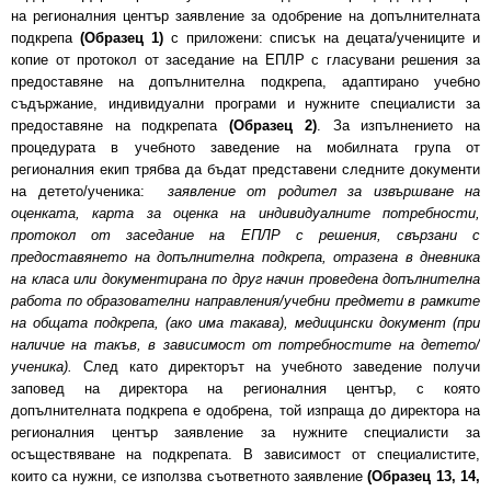
на регионалния център заявление за одобрение на допълнителната
подкрепа
(Образец 1)
с приложени: списък на децата/учениците и
копие от протокол от заседание на ЕПЛР с гласувани решения за
предоставяне на допълнителна подкрепа, адаптирано учебно
съдържание, индивидуални програми и нужните специалисти за
предоставяне на подкрепата
(Образец 2)
. За изпълнението на
процедурата в учебното заведение на мобилната група от
регионалния екип трябва да бъдат представени следните документи
на детето/ученика:
заявление от родител за извършване на
оценката, карта за оценка на индивидуалните потребности,
протокол от заседание на ЕПЛР с решения, свързани с
предоставянето на допълнителна подкрепа, отразена в дневника
на класа или документирана по друг начин проведена допълнителна
работа по образователни направления/учебни предмети в рамките
на общата подкрепа, (ако има такава), медицински документ (при
наличие на такъв, в зависимост от потребностите на детето/
ученика).
След като директорът на учебното заведение получи
заповед на директора на регионалния център, с която
допълнителната подкрепа е одобрена, той изпраща до директора на
регионалния център заявление за нужните специалисти за
осъществяване на подкрепата. В зависимост от специалистите,
които са нужни, се използва съответното заявление
(Образец 13, 14,