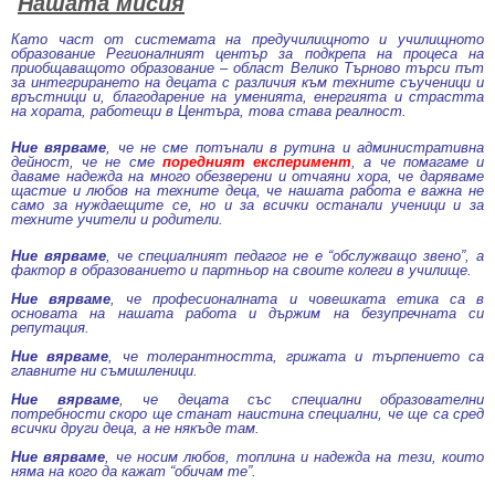
Нашата мисия
Като част от системата на предучилищното и училищното
образование Регионалният център за подкрепа на процеса на
приобщаващото образование – област Велико Търново търси път
за интегрирането на децата с различия към техните съученици и
връстници и, благодарение на уменията, енергията и страстта
на хората, работещи в Центъра, това става реалност.
Ние вярваме
, че не сме потънали в рутина и административна
дейност, че не сме
поредният експеримент
, а че помагаме и
даваме надежда на много обезверени и отчаяни хора, че даряваме
щастие и любов на техните деца, че нашата работа е важна не
само за нуждаещите се, но и за всички останали ученици и за
техните учители и родители.
Ние вярваме
, че специалният педагог не е “обслужващо звено”, а
фактор в образованието и партньор на своите колеги в училище.
Ние вярваме
, че професионалната и човешката етика са в
основата на нашата работа и държим на безупречната си
репутация.
Ние вярваме
, че толерантността, грижата и търпението са
главните ни съмишленици.
Ние вярваме
, че децата със специални образователни
потребности скоро ще станат наистина специални, че ще са сред
всички други деца, а не някъде там.
Ние вярваме
, че носим любов, топлина и надежда на тези, които
няма на кого да кажат “обичам те”.