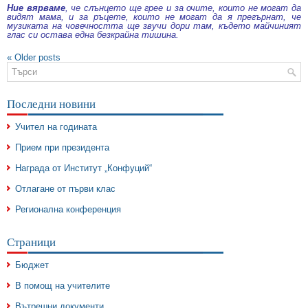
Ние вярваме
, че слънцето ще грее и за очите, които не могат да
видят мама, и за ръцете, които не могат да я прегърнат, че
музиката на човечността ще звучи дори там, където майчиният
глас си остава една безкрайна тишина.
«
Older posts
Последни новини
Учител на годината
Прием при президента
Награда от Институт „Конфуций“
Отлагане от първи клас
Регионална конференция
Страници
Бюджет
В помощ на учителите
Вътрешни документи