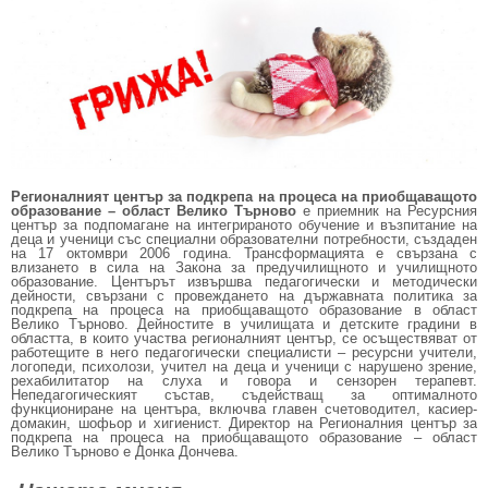
Регионалният център за подкрепа на процеса на приобщаващото
образование – област Велико Търново
е приемник на Ресурсния
център за подпомагане на интегрираното обучение и възпитание на
деца и ученици със специални образователни потребности, създаден
на 17 октомври 2006 година. Трансформацията е свързана с
влизането в сила на Закона за предучилищното и училищното
образование. Центърът извършва педагогически и методически
дейности, свързани с провеждането на държавната политика за
подкрепа на процеса на приобщаващото образование в област
Велико Търново. Дейностите в училищата и детските градини в
областта, в които участва регионалният център, се осъществяват от
работещите в него педагогически специалисти – ресурсни учители,
логопеди, психолози, учител на деца и ученици с нарушено зрение,
рехабилитатор на слуха и говора и сензорен терапевт.
Непедагогическият състав, съдействащ за оптималното
функциониране на центъра, включва главен счетоводител, касиер-
домакин, шофьор и хигиенист. Директор на Регионалния център за
подкрепа на процеса на приобщаващото образование – област
Велико Търново е Донка Дончева.