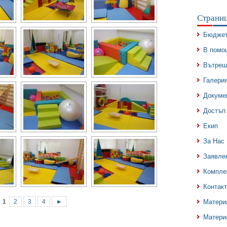
Страни
Бюдже
В помо
Вътреш
Галери
Докуме
Достъп
Екип
За Нас
Заявле
Компле
Контак
1
2
3
4
►
Матери
Матери