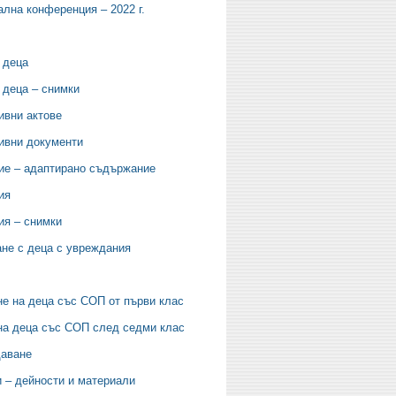
лна конференция – 2022 г.
 деца
 деца – снимки
ивни актове
ивни документи
ие – адаптирано съдържание
ия
ия – снимки
не с деца с увреждания
е на деца със СОП от първи клас
на деца със СОП след седми клас
аване
 – дейности и материали