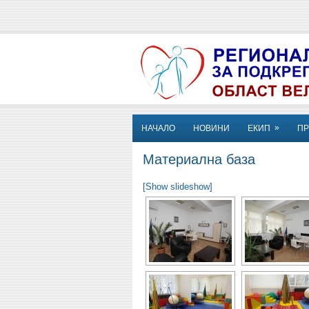
»
НАЧАЛО
НОВИНИ
ЕКИП
П
Материална база
[Show slideshow]