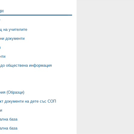
ци
т
щ на учителите
ни документи
я
нти
 до обществена информация
ния (Образци)
кт документи на дете със СОП
ти
ална база
ална база