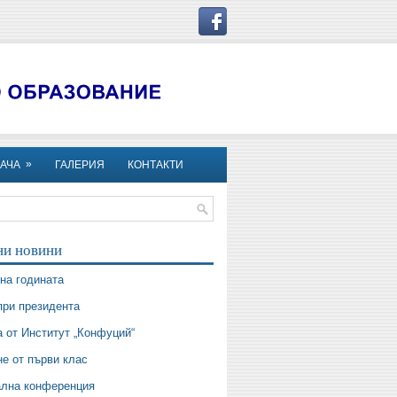
»
АЧА
ГАЛЕРИЯ
КОНТАКТИ
ни новини
на годината
при президента
 от Институт „Конфуций“
е от първи клас
ална конференция