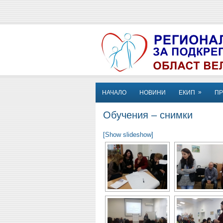
»
НАЧАЛО
НОВИНИ
ЕКИП
П
Обучения – снимки
[Show slideshow]