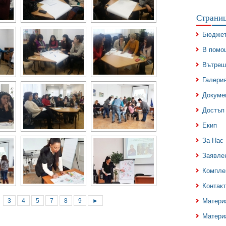
Страни
Бюдже
В помо
Вътреш
Галери
Докуме
Достъп
Екип
За Нас
Заявле
Компле
Контак
3
4
5
7
8
9
►
Матери
Матери