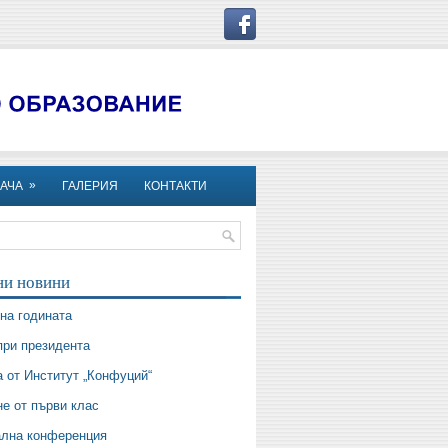
»
АЧА
ГАЛЕРИЯ
КОНТАКТИ
ни новини
на годината
при президента
 от Институт „Конфуций“
е от първи клас
ална конференция