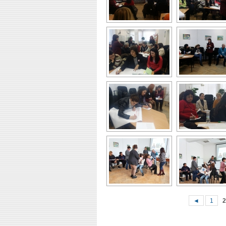
◄
1
2