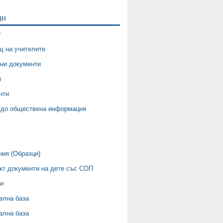
ци
т
щ на учителите
ни документи
я
нти
 до обществена информация
ния (Образци)
кт документи на дете със СОП
ти
ална база
ална база