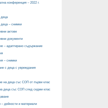
лна конференция – 2022 г.
 деца
 деца – снимки
ивни актове
ивни документи
ие – адаптирано съдържание
ия
ия – снимки
не с деца с увреждания
е на деца със СОП от първи клас
на деца със СОП след седми клас
аване
 – дейности и материали