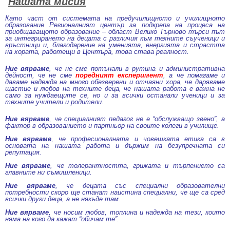
Нашата мисия
Като част от системата на предучилищното и училищното
образование Регионалният център за подкрепа на процеса на
приобщаващото образование – област Велико Търново търси път
за интегрирането на децата с различия към техните съученици и
връстници и, благодарение на уменията, енергията и страстта
на хората, работещи в Центъра, това става реалност.
Ние вярваме
, че не сме потънали в рутина и административна
дейност, че не сме
поредният експеримент
, а че помагаме и
даваме надежда на много обезверени и отчаяни хора, че даряваме
щастие и любов на техните деца, че нашата работа е важна не
само за нуждаещите се, но и за всички останали ученици и за
техните учители и родители.
Ние вярваме
, че специалният педагог не е “обслужващо звено”, а
фактор в образованието и партньор на своите колеги в училище.
Ние вярваме
, че професионалната и човешката етика са в
основата на нашата работа и държим на безупречната си
репутация.
Ние вярваме
, че толерантността, грижата и търпението са
главните ни съмишленици.
Ние вярваме
, че децата със специални образователни
потребности скоро ще станат наистина специални, че ще са сред
всички други деца, а не някъде там.
Ние вярваме
, че носим любов, топлина и надежда на тези, които
няма на кого да кажат “обичам те”.