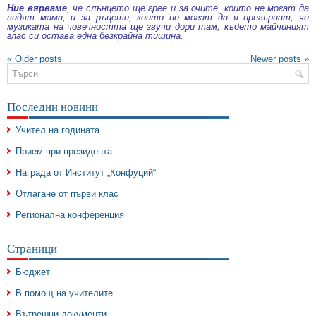
Ние вярваме
, че слънцето ще грее и за очите, които не могат да
видят мама, и за ръцете, които не могат да я прегърнат, че
музиката на човечността ще звучи дори там, където майчиният
глас си остава една безкрайна тишина.
«
Older posts
Newer posts
»
Последни новини
Учител на годината
Прием при президента
Награда от Институт „Конфуций“
Отлагане от първи клас
Регионална конференция
Страници
Бюджет
В помощ на учителите
Вътрешни документи