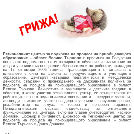
Регионалният център за подкрепа на процеса на приобщаващото
образование – област Велико Търново
е приемник на Ресурсния
център за подпомагане на интегрираното обучение и възпитание на
деца и ученици със специални образователни потребности, създаден
на 17 октомври 2006 година. Трансформацията е свързана с
влизането в сила на Закона за предучилищното и училищното
образование. Центърът извършва педагогически и методически
дейности, свързани с провеждането на държавната политика за
подкрепа на процеса на приобщаващото образование в област
Велико Търново. Дейностите в училищата и детските градини в
областта, в които участва регионалният център, се осъществяват от
работещите в него педагогически специалисти – ресурсни учители,
логопеди, психолози, учител на деца и ученици с нарушено зрение,
рехабилитатор на слуха и говора и сензорен терапевт.
Непедагогическият състав, съдействащ за оптималното
функциониране на центъра, включва главен счетоводител, касиер-
домакин, шофьор и хигиенист. Директор на Регионалния център за
подкрепа на процеса на приобщаващото образование – област
Велико Търново е Донка Дончева.